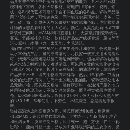
品具有整合古今中外所有房地产材料的能力，各种天然石材、
烧制地下室砖、各种天然板材、房地产用纯净水、瓷砖、铝
板、各种现代艺术商店和来自不同血统的各种品。瓷砖产品运
用了软瓷技术，可快速克隆。同时能真实展现木材、皮革、石
材、砖、布、金属等天然装饰材料的质感和色彩，也能根据设
计师的设想具有鲜明的个人色彩。颜色。尤其是翻新旧墙或重
新装修空间时，MCM材料可直接粘贴，无需敲掉旧瓷砖或马
赛克。节能减排的好处。软科技产品生产线摒弃煤、重油等高
污染原料，改用电力、太阳能，力求清洁。
我们在日常生活中常见的污渍主要是果汁和饮料。瓷砖是一种
吸水率低的产品。当污渍滴落时，尽快擦干或直接用水清洗即
可，污渍不会因短期残留而渗透到污渍中。但如果瓷砖被咖啡
或茶水沾染时间过长，难以清洗，可以用专业的氢氧化钠溶液
（或苏打水）清洗。长时间留在瓷砖上的油渍很厚，单靠去油
产品效果不佳。请先用物理方法稀释，然后用含有酸性或溶解
成分的洗涤剂清洗。油污严重的地方贴油贴，瓷砖缝隙处用木
瓜无缝拼接，既美观又耐油。装修厨房时，在油污严重的地方
使用瓷砖的玻璃砖，不仅防油效果好，而且视觉效果也很漂
亮。吸水率低吸水率低，仅低于0.08%，仅为欧标和天然石材
的1/30-1/5。常年使用，不变色，不留痕迹。总是看起来很
新。
瓷砖高温烧成的高耐磨体系，莫氏硬度达到8级，耐磨度
<150MM3，瓷砖耐磨度非常高。尺寸统一，配备电脑化生产
和检测设备，质量控制严格，尺寸统一，施工方便。在工业化
进程中，酸雨日趋严重，已成为工业环境污染的主要原因。瓷